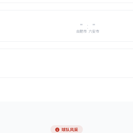
-
-
:
合肥市
六安市
球队风采