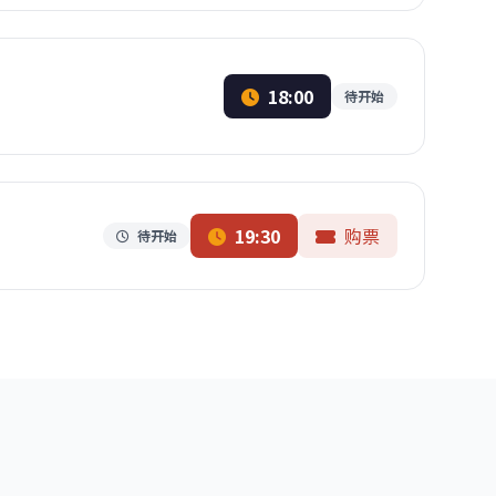
18:00
待开始
19:30
购票
待开始