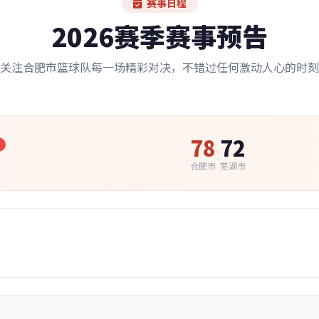
赛事日程
2026赛季赛事预告
关注合肥市篮球队每一场精彩对决，不错过任何激动人心的时刻
78
72
:
合肥市
芜湖市