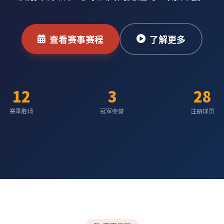
查看赛事赛程
了解更多
12
3
28
赛季胜场
冠军荣誉
注册球员